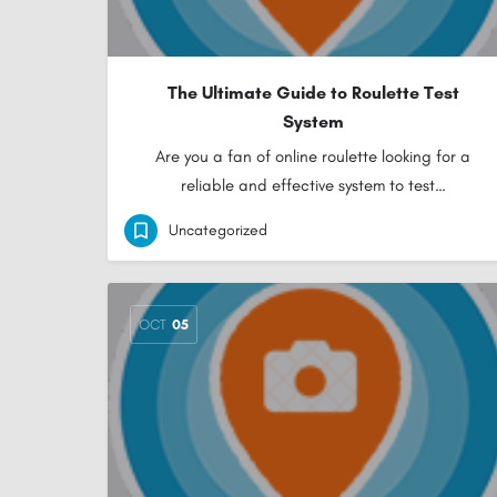
The Ultimate Guide to Roulette Test
System
Are you a fan of online roulette looking for a
reliable and effective system to test…
Uncategorized
OCT
05