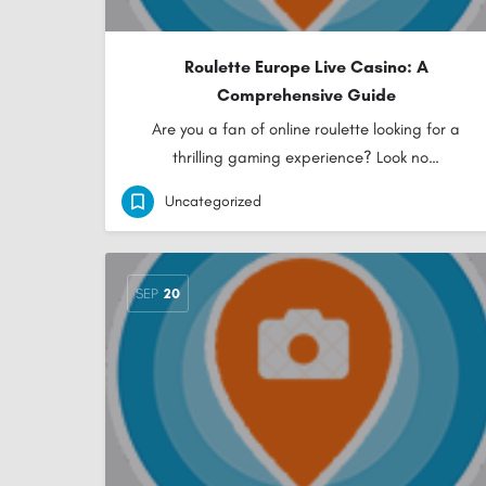
Roulette Europe Live Casino: A
Comprehensive Guide
Are you a fan of online roulette looking for a
thrilling gaming experience? Look no…
Uncategorized
SEP
20