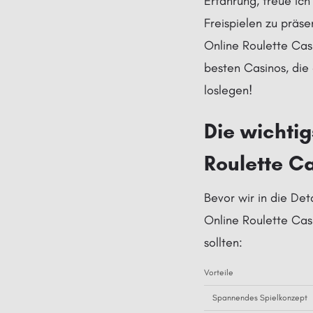
Erfahrung, freue ich
Freispielen zu präse
Online Roulette Casi
besten Casinos, die
loslegen!
Die wichti
Roulette Ca
Bevor wir in die Det
Online Roulette Casi
sollten:
Vorteile
Spannendes Spielkonzept