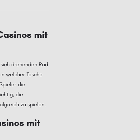
Casinos mit
m sich drehenden Rad
 in welcher Tasche
Spieler die
chtig, die
lgreich zu spielen.
asinos mit