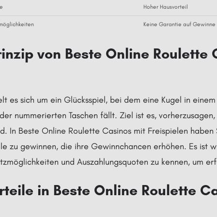
te
Hoher Hausvorteil
möglichkeiten
Keine Garantie auf Gewinne
inzip von Beste Online Roulette 
lt es sich um ein Glücksspiel, bei dem eine Kugel in eine
der nummerierten Taschen fällt. Ziel ist es, vorherzusagen,
d. In Beste Online Roulette Casinos mit Freispielen haben 
ele zu gewinnen, die ihre Gewinnchancen erhöhen. Es ist wi
tzmöglichkeiten und Auszahlungsquoten zu kennen, um erfo
teile in Beste Online Roulette C